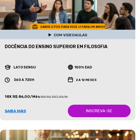
GANHE 2 POS PARA VOCE +1 PARA UM AMIGO
COM VIDEOAULAS
DOCÊNCIA DO ENSINO SUPERIOR EM FILOSOFIA
LATO SENSU
100% EAD
360 A 720H
2 A 12 MESES
18X R$ 86,00/Mês
18X R$ 387,00/Mês
INSCREVA-SE
SAIBA MAIS