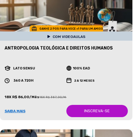
GANHE 2 POS PARA VOCE +1 PARA UM AMIGO
COM VIDEOAULAS
ANTROPOLOGIA TEOLÓGICA E DIREITOS HUMANOS
LATO SENSU
100% EAD
360 A 720H
2 A 12 MESES
18X R$ 86,00/Mês
18X R$ 387,00/Mês
INSCREVA-SE
SAIBA MAIS