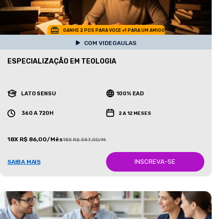
GANHE 2 POS PARA VOCE +1 PARA UM AMIGO
COM VIDEOAULAS
ESPECIALIZAÇÃO EM TEOLOGIA
LATO SENSU
100% EAD
360 A 720H
2 A 12 MESES
18X R$ 86,00/Mês
18X R$ 387,00/Mês
INSCREVA-SE
SAIBA MAIS