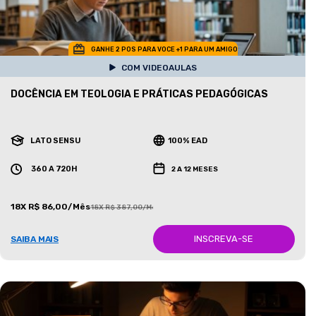
GANHE 2 POS PARA VOCE +1 PARA UM AMIGO
COM VIDEOAULAS
DOCÊNCIA EM TEOLOGIA E PRÁTICAS PEDAGÓGICAS
LATO SENSU
100% EAD
360 A 720H
2 A 12 MESES
18X R$ 86,00/Mês
18X R$ 387,00/Mês
INSCREVA-SE
SAIBA MAIS