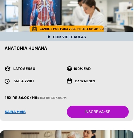
GANHE 2 POS PARA VOCE +1 PARA UM AMIGO
COM VIDEOAULAS
ANATOMIA HUMANA
LATO SENSU
100% EAD
360 A 720H
2 A 12 MESES
18X R$ 86,00/Mês
18X R$ 387,00/Mês
INSCREVA-SE
SAIBA MAIS