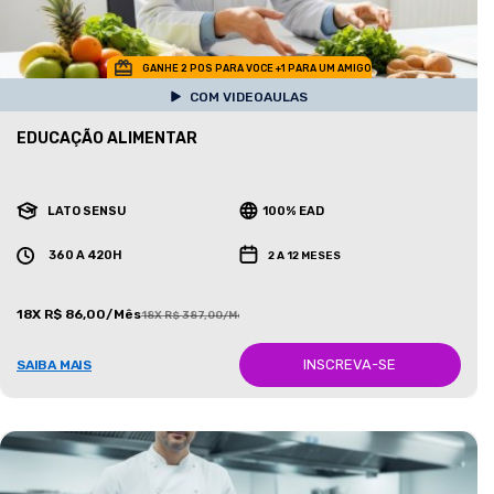
GANHE 2 POS PARA VOCE +1 PARA UM AMIGO
COM VIDEOAULAS
EDUCAÇÃO ALIMENTAR
LATO SENSU
100% EAD
360 A 420H
2 A 12 MESES
18X R$ 86,00/Mês
18X R$ 387,00/Mês
INSCREVA-SE
SAIBA MAIS