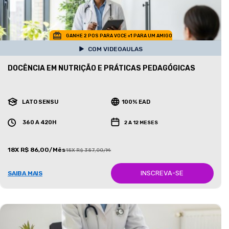
GANHE 2 POS PARA VOCE +1 PARA UM AMIGO
COM VIDEOAULAS
DOCÊNCIA EM NUTRIÇÃO E PRÁTICAS PEDAGÓGICAS
LATO SENSU
100% EAD
360 A 420H
2 A 12 MESES
18X R$ 86,00/Mês
18X R$ 387,00/Mês
INSCREVA-SE
SAIBA MAIS