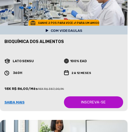
GANHE 2 POS PARA VOCE +1 PARA UM AMIGO
COM VIDEOAULAS
BIOQUÍMICA DOS ALIMENTOS
LATO SENSU
100% EAD
360H
2 A 12 MESES
18X R$ 86,00/Mês
18X R$ 387,00/Mês
INSCREVA-SE
SAIBA MAIS