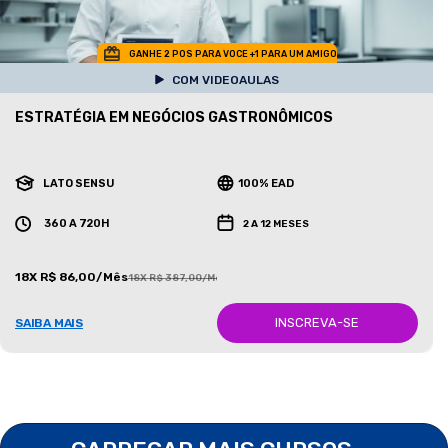
GANHE 2 POS PARA VOCE +1 PARA UM AMIGO
COM VIDEOAULAS
ESTRATÉGIA EM NEGÓCIOS GASTRONÔMICOS
LATO SENSU
100% EAD
360 A 720H
2 A 12 MESES
18X R$ 86,00/Mês
18X R$ 387,00/Mês
INSCREVA-SE
SAIBA MAIS