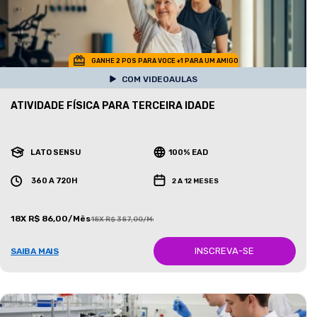
GANHE 2 POS PARA VOCE +1 PARA UM AMIGO
COM VIDEOAULAS
ATIVIDADE FÍSICA PARA TERCEIRA IDADE
LATO SENSU
100% EAD
360 A 720H
2 A 12 MESES
18X R$ 86,00/Mês
18X R$ 387,00/Mês
INSCREVA-SE
SAIBA MAIS