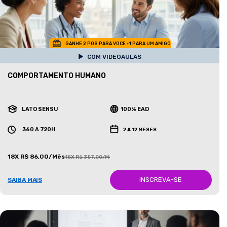
GANHE 2 POS PARA VOCE +1 PARA UM AMIGO
COM VIDEOAULAS
COMPORTAMENTO HUMANO
LATO SENSU
100% EAD
360 A 720H
2 A 12 MESES
18X R$ 86,00/Mês
18X R$ 387,00/Mês
INSCREVA-SE
SAIBA MAIS