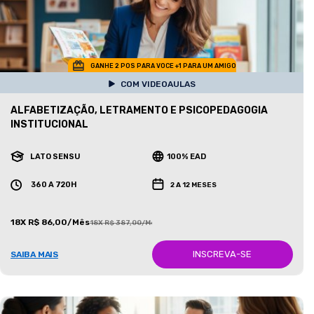
GANHE 2 POS PARA VOCE +1 PARA UM AMIGO
COM VIDEOAULAS
ALFABETIZAÇÃO, LETRAMENTO E PSICOPEDAGOGIA
INSTITUCIONAL
LATO SENSU
100% EAD
360 A 720H
2 A 12 MESES
18X R$ 86,00/Mês
18X R$ 387,00/Mês
INSCREVA-SE
SAIBA MAIS