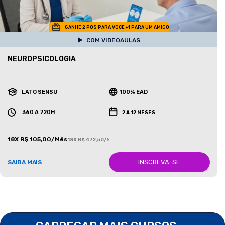
GANHE 2 POS PARA VOCE +1 PARA UM AMIGO
COM VIDEOAULAS
NEUROPSICOLOGIA
LATO SENSU
100% EAD
360 A 720H
2 A 12 MESES
18X R$ 105,00/Mês
18X R$ 472,50/Mês
INSCREVA-SE
SAIBA MAIS