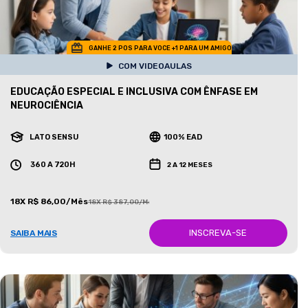
GANHE 2 POS PARA VOCE +1 PARA UM AMIGO
COM VIDEOAULAS
EDUCAÇÃO ESPECIAL E INCLUSIVA COM ÊNFASE EM
NEUROCIÊNCIA
LATO SENSU
100% EAD
360 A 720H
2 A 12 MESES
18X R$ 86,00/Mês
18X R$ 387,00/Mês
INSCREVA-SE
SAIBA MAIS