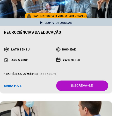
GANHE 2 POS PARA VOCE +1 PARA UM AMIGO
COM VIDEOAULAS
NEUROCIÊNCIAS DA EDUCAÇÃO
LATO SENSU
100% EAD
360 A 720H
2 A 12 MESES
18X R$ 86,00/Mês
18X R$ 387,00/Mês
INSCREVA-SE
SAIBA MAIS