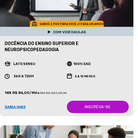
GANHE 2 POS PARA VOCE +1 PARA UM AMIGO
COM VIDEOAULAS
DOCÊNCIA DO ENSINO SUPERIOR E
NEUROPSICOPEDAGOGIA
LATO SENSU
100% EAD
360 A 720H
2 A 12 MESES
18X R$ 86,00/Mês
18X R$ 387,00/Mês
INSCREVA-SE
SAIBA MAIS