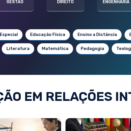
GESTÃO
DIREITO
ENGENHARIA
Especial
Educação Física
Ensino a Distância
Literatura
Matemática
Pedagogia
Teolog
ÃO EM RELAÇÕES IN