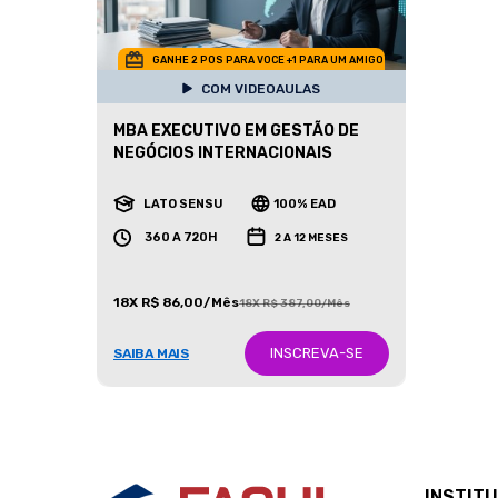
GANHE 2 POS PARA VOCE +1 PARA UM AMIGO
COM VIDEOAULAS
MBA EXECUTIVO EM GESTÃO DE
NEGÓCIOS INTERNACIONAIS
LATO SENSU
100% EAD
360 A 720H
2 A 12 MESES
18X R$ 86,00/Mês
18X R$ 387,00/Mês
INSCREVA-SE
SAIBA MAIS
INSTIT