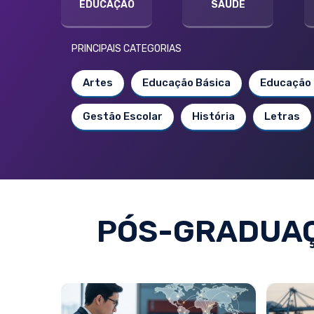
EDUCAÇÃO
SAÚDE
PRINCIPAIS CATEGORIAS
Artes
Educação Básica
Educação 
Gestão Escolar
História
Letras
PÓS-GRADUAÇ