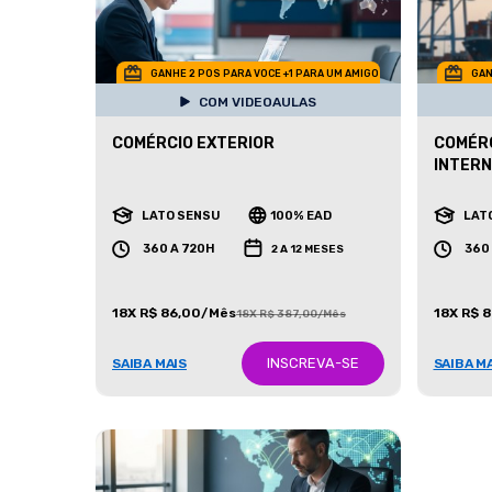
GANHE 2 POS PARA VOCE +1 PARA UM AMIGO
GAN
COM VIDEOAULAS
COMÉRCIO EXTERIOR
COMÉRC
INTERN
LATO SENSU
100% EAD
LAT
360 A 720H
360
2 A 12 MESES
18X R$ 86,00/Mês
18X R$ 
18X R$ 387,00/Mês
INSCREVA-SE
SAIBA MAIS
SAIBA M