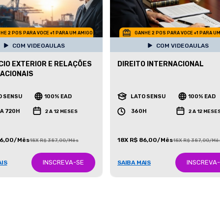
HE 2 POS PARA VOCE +1 PARA UM AMIGO
GANHE 2 POS PARA VOCE +1 PARA U
COM VIDEOAULAS
COM VIDEOAULAS
IO EXTERIOR E RELAÇÕES
DIREITO INTERNACIONAL
ACIONAIS
O SENSU
100% EAD
LATO SENSU
100% EAD
 A 720H
360H
2 A 12 MESES
2 A 12 MESE
86,00/Mês
18X R$ 86,00/Mês
18X R$ 387,00/Mês
18X R$ 387,00/Mê
INSCREVA-SE
INSCREVA
AIS
SAIBA MAIS