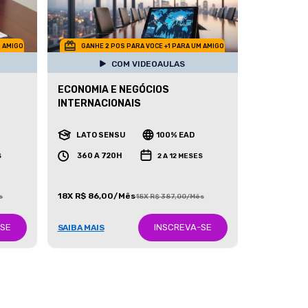
M AMIGO
GANHE 2 POS PARA VOCE +1 PARA UM AMIGO
COM VIDEOAULAS
ECONOMIA E NEGÓCIOS
INTERNACIONAIS
LATO SENSU
100% EAD
360 A 720H
S
2 A 12 MESES
18X R$ 86,00/Mês
s
18X R$ 387,00/Mês
-SE
INSCREVA-SE
SAIBA MAIS