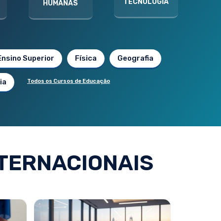
TECNOLOGIA
HUMANAS
Ensino Superior
Física
Geografia
ia
Todos os Cursos de Educação
TERNACIONAIS