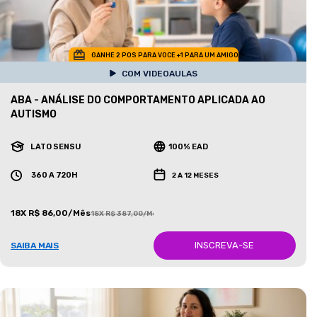
GANHE 2 POS PARA VOCE +1 PARA UM AMIGO
COM VIDEOAULAS
ABA - ANÁLISE DO COMPORTAMENTO APLICADA AO
AUTISMO
LATO SENSU
100% EAD
360 A 720H
2 A 12 MESES
18X R$ 86,00/Mês
18X R$ 387,00/Mês
INSCREVA-SE
SAIBA MAIS