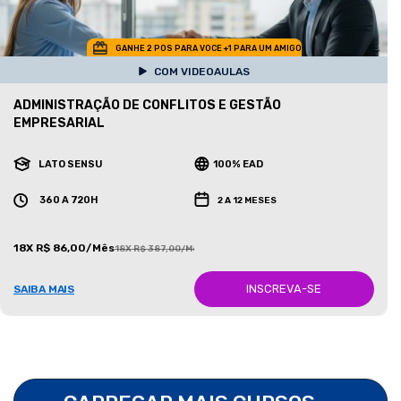
GANHE 2 POS PARA VOCE +1 PARA UM AMIGO
COM VIDEOAULAS
ADMINISTRAÇÃO DE CONFLITOS E GESTÃO
EMPRESARIAL
LATO SENSU
100% EAD
360 A 720H
2 A 12 MESES
18X R$ 86,00/Mês
18X R$ 387,00/Mês
INSCREVA-SE
SAIBA MAIS