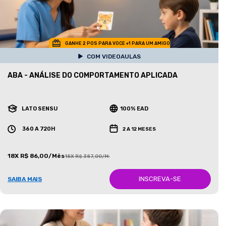
GANHE 2 POS PARA VOCE +1 PARA UM AMIGO
COM VIDEOAULAS
ABA - ANÁLISE DO COMPORTAMENTO APLICADA
LATO SENSU
100% EAD
360 A 720H
2 A 12 MESES
18X R$ 86,00/Mês
18X R$ 387,00/Mês
INSCREVA-SE
SAIBA MAIS