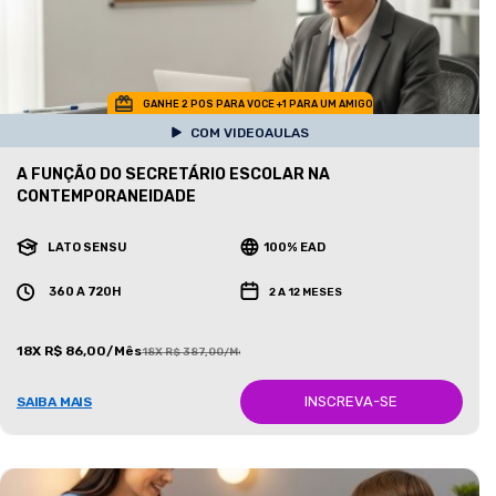
GANHE 2 POS PARA VOCE +1 PARA UM AMIGO
COM VIDEOAULAS
A FUNÇÃO DO SECRETÁRIO ESCOLAR NA
CONTEMPORANEIDADE
LATO SENSU
100% EAD
360 A 720H
2 A 12 MESES
18X R$ 86,00/Mês
18X R$ 387,00/Mês
INSCREVA-SE
SAIBA MAIS