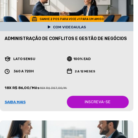
GANHE 2 POS PARA VOCE +1 PARA UM AMIGO
COM VIDEOAULAS
ADMINISTRAÇÃO DE CONFLITOS E GESTÃO DE NEGÓCIOS
LATO SENSU
100% EAD
360 A 720H
2 A 12 MESES
18X R$ 86,00/Mês
18X R$ 387,00/Mês
INSCREVA-SE
SAIBA MAIS