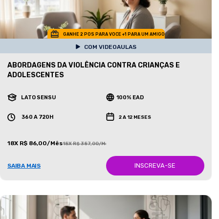
GANHE 2 POS PARA VOCE +1 PARA UM AMIGO
COM VIDEOAULAS
ABORDAGENS DA VIOLÊNCIA CONTRA CRIANÇAS E
ADOLESCENTES
LATO SENSU
100% EAD
360 A 720H
2 A 12 MESES
18X R$ 86,00/Mês
18X R$ 387,00/Mês
INSCREVA-SE
SAIBA MAIS