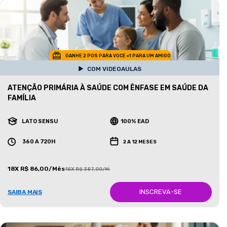
GANHE 2 POS PARA VOCE +1 PARA UM AMIGO
COM VIDEOAULAS
ATENÇÃO PRIMÁRIA À SAÚDE COM ÊNFASE EM SAÚDE DA
FAMÍLIA
LATO SENSU
100% EAD
360 A 720H
2 A 12 MESES
18X R$ 86,00/Mês
18X R$ 387,00/Mês
INSCREVA-SE
SAIBA MAIS