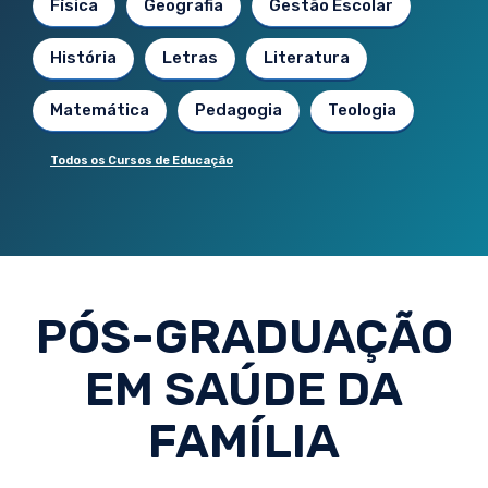
Física
Geografia
Gestão Escolar
História
Letras
Literatura
Matemática
Pedagogia
Teologia
Todos os Cursos de Educação
PÓS-GRADUAÇÃO
EM SAÚDE DA
FAMÍLIA