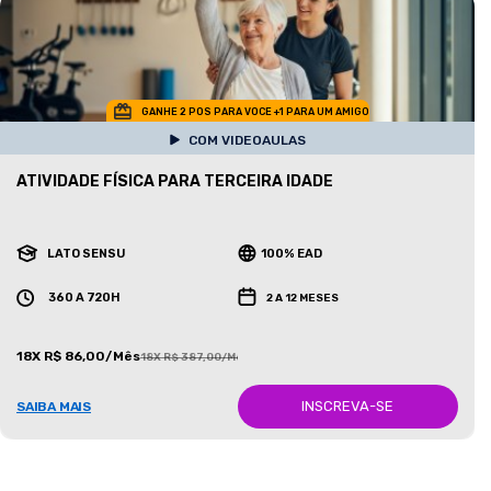
GANHE 2 POS PARA VOCE +1 PARA UM AMIGO
COM VIDEOAULAS
ATIVIDADE FÍSICA PARA TERCEIRA IDADE
LATO SENSU
100% EAD
360 A 720H
2 A 12 MESES
18X R$ 86,00/Mês
18X R$ 387,00/Mês
INSCREVA-SE
SAIBA MAIS