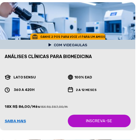
GANHE 2 POS PARA VOCE +1 PARA UM AMIGO
COM VIDEOAULAS
ANÁLISES CLÍNICAS PARA BIOMEDICINA
LATO SENSU
100% EAD
360 A 420H
2 A 12 MESES
18X R$ 86,00/Mês
18X R$ 387,00/Mês
INSCREVA-SE
SAIBA MAIS