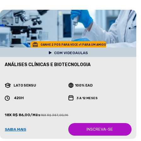
GANHE 2 POS PARA VOCE +1 PARA UM AMIGO
COM VIDEOAULAS
ANÁLISES CLÍNICAS E BIOTECNOLOGIA
LATO SENSU
100% EAD
420H
3 A 12 MESES
18X R$ 86,00/Mês
18X R$ 387,00/Mês
INSCREVA-SE
SAIBA MAIS