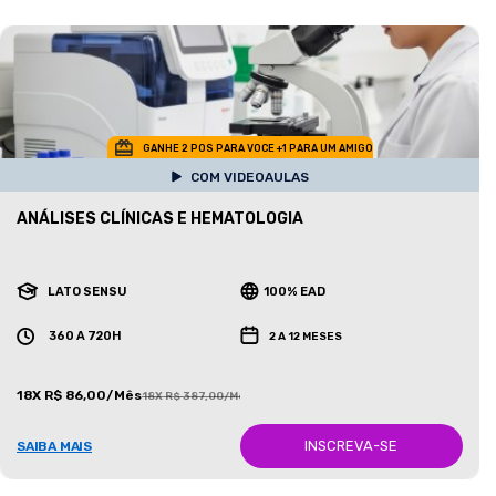
GANHE 2 POS PARA VOCE +1 PARA UM AMIGO
COM VIDEOAULAS
ANÁLISES CLÍNICAS E HEMATOLOGIA
LATO SENSU
100% EAD
360 A 720H
2 A 12 MESES
18X R$ 86,00/Mês
18X R$ 387,00/Mês
INSCREVA-SE
SAIBA MAIS